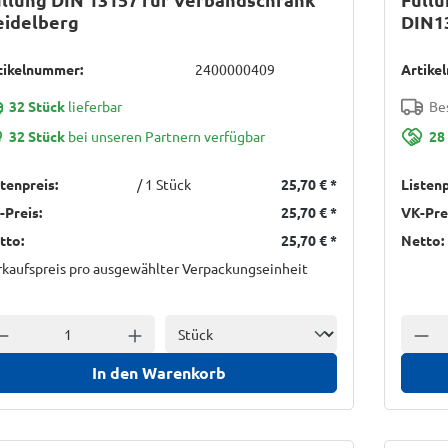
eidelberg
DIN1
tikelnummer:
2400000409
Artike
32 Stück
lieferbar
Bes
32 Stück
bei unseren Partnern verfügbar
28
stenpreis:
/ 1 Stück
25,70 €
*
Listenp
-Preis:
25,70 €
*
VK-Pre
tto:
25,70 €
*
Netto:
rkaufspreis pro ausgewählter Verpackungseinheit
Einheit
nzahl verringern
Anzahl erhöhen
Anzah
In den Warenkorb