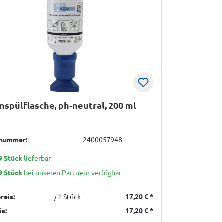
spülflasche, ph-neutral, 200 ml
lnummer:
2400057948
9 Stück
lieferbar
9 Stück
bei unseren Partnern verfügbar
reis:
/ 1 Stück
17,20 €
*
is:
17,20 €
*