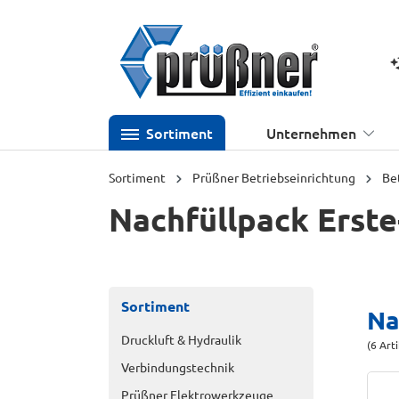
 Hauptinhalt springen
Zur Suche springen
Zur Hauptnavigation springen
K
Sortiment
Unternehmen
Sortiment
Prüßner Betriebseinrichtung
Be
Nachfüllpack Erste
Sortiment
Na
Druckluft & Hydraulik
(6 Art
Verbindungstechnik
Prüßner Elektrowerkzeuge