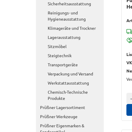
Sicherheitsausstattung
H
Reinigungs- und
Hygieneausstattung
Ar
Klimageräte und Trockner
Lagerausstattung
Sitzmöbel
Li
Steigtechnik
VK
Transportgeräte
Ne
Verpackung und Versand
Ve
Werkstattausstattung
Chemisch-Technische
Produkte
A
Prüßner Lagersortiment
Prüßner Werkzeuge
Prüßner Eigenmarken &
Sonderartikel