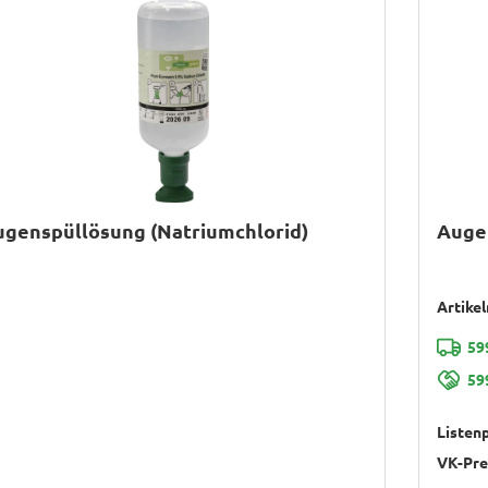
genspüllösung (Natriumchlorid)
Augen
Artike
59
59
Listenp
VK-Pre