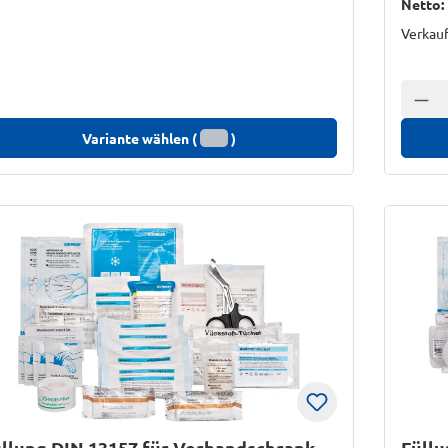
Netto:
Verkauf
Anzah
Variante wählen (
)
llung DIN 13157 für Verbandschrank
Füllu