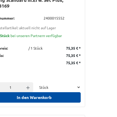
3169
lnummer:
2400015552
tellartikel: aktuell nicht auf Lager
 Stück
bei unseren Partnern verfügbar
reis:
/ 1 Stück
75,35 €
*
is:
75,35 €
*
75,35 €
*
Einheit
l verringern
Anzahl erhöhen
In den Warenkorb