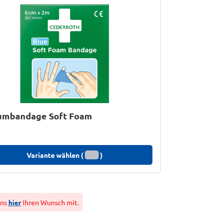
umbandage Soft Foam
Variante wählen (
)
uns
hier
Ihren Wunsch mit.