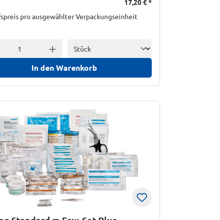
17,20 €
*
spreis pro ausgewählter Verpackungseinheit
Einheit
l verringern
Anzahl erhöhen
In den Warenkorb
ng Standard m.Erw. Set Plus,