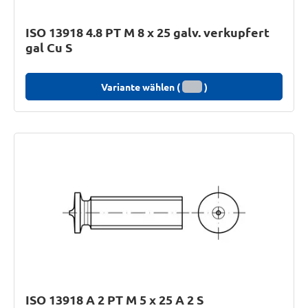
ISO 13918 4.8 PT M 8 x 25 galv. verkupfert
gal Cu S
Variante wählen (
)
ISO 13918 A 2 PT M 5 x 25 A 2 S