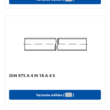
DIN 975 A 4 M 18 A 4 S
Variante wählen (
)