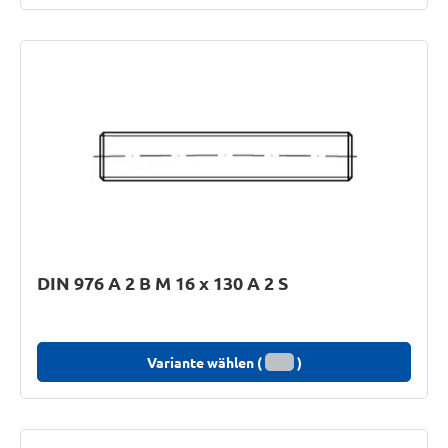
DIN 976 A 2 B M 16 x 130 A 2 S
Variante wählen (
)