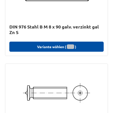
DIN 976 Stahl B M 8 x 90 galv. verzinkt gal
Zn S
Variante wählen (
)