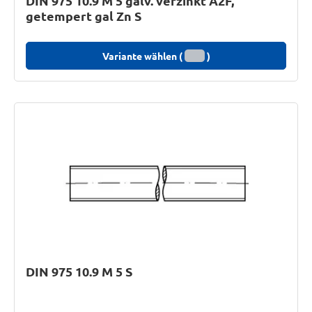
DIN 975 10.9 M 5 galv. verzinkt A2F,
getempert gal Zn S
Variante wählen (
)
DIN 975 10.9 M 5 S