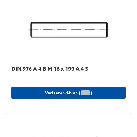
DIN 976 A 4 B M 16 x 190 A 4 S
Variante wählen (
)