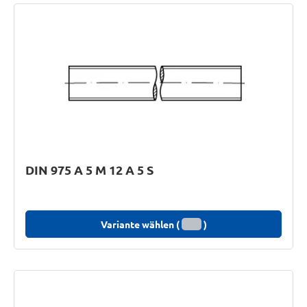
DIN 975 A 5 M 12 A 5 S
Variante wählen (
)