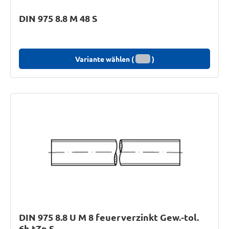
DIN 975 8.8 M 48 S
Variante wählen (
)
DIN 975 8.8 U M 8 feuerverzinkt Gew.-tol.
6h tZn S