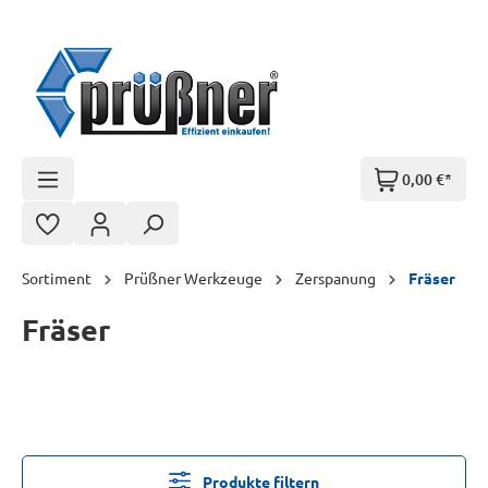
Zum Hauptinhalt springen
0,00 €*
Sortiment
Prüßner Werkzeuge
Zerspanung
Fräser
Fräser
Produkte filtern