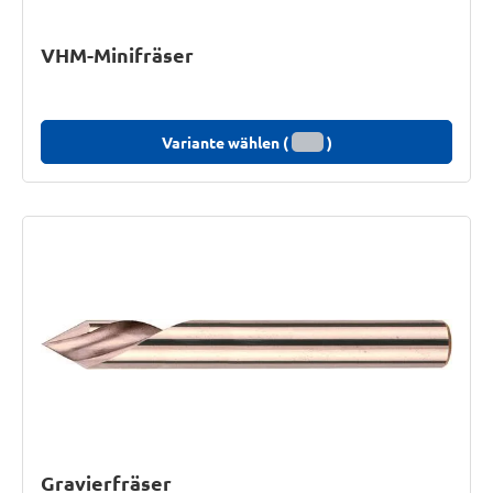
VHM-Minifräser
Variante wählen (
)
Gravierfräser