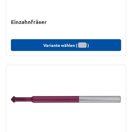
Einzahnfräser
Variante wählen (
)