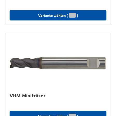
Variante wählen (
)
VHM-Minifräser