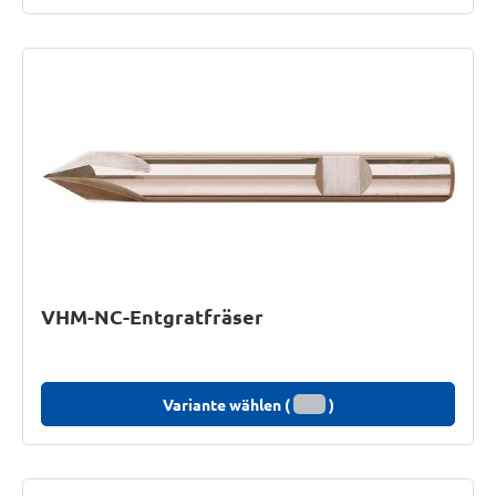
VHM-NC-Entgratfräser
Variante wählen (
)