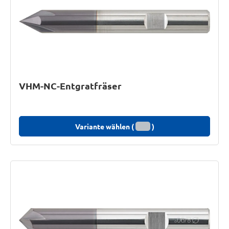
VHM-NC-Entgratfräser
Variante wählen (
)