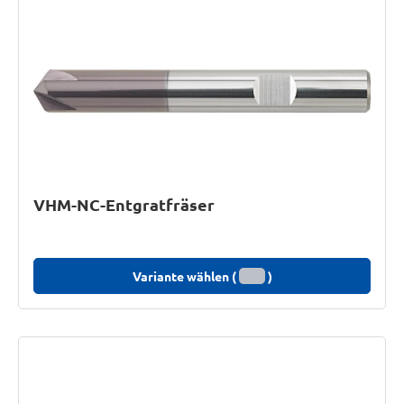
VHM-NC-Entgratfräser
Variante wählen (
)