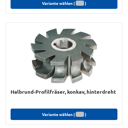
Variante wählen (
)
Halbrund-Profilfräser, konkav, hinterdreht
Variante wählen (
)