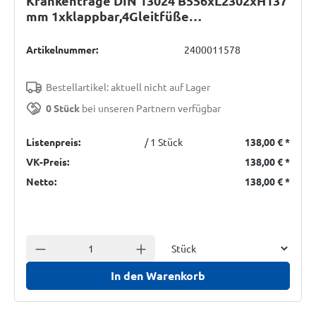
Krankentrage DIN 13024 B556xL2302xH137
mm 1xklappbar,4Gleitfüße
Chemiefasergewebe
Artikelnummer:
2400011578
Bestellartikel: aktuell nicht auf Lager
0 Stück
bei unseren Partnern verfügbar
Listenpreis:
/ 1 Stück
138,00 €
*
VK-Preis:
138,00 €
*
Netto:
138,00 €
*
Einheit
Anzahl verringern
Anzahl erhöhen
In den Warenkorb