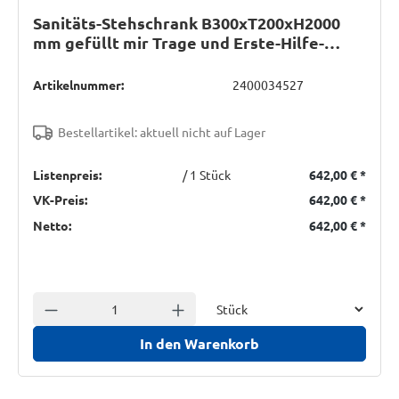
Sanitäts-Stehschrank B300xT200xH2000
mm gefüllt mir Trage und Erste-Hilfe-
Koffer
Artikelnummer:
2400034527
Bestellartikel: aktuell nicht auf Lager
Listenpreis:
/ 1 Stück
642,00 €
*
VK-Preis:
642,00 €
*
Netto:
642,00 €
*
Einheit
Anzahl verringern
Anzahl erhöhen
In den Warenkorb