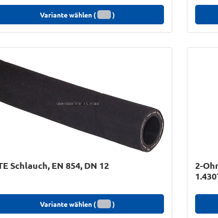
Variante wählen (
)
TE Schlauch, EN 854, DN 12
2-Ohr
1.430
Variante wählen (
)