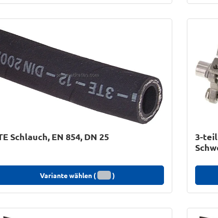
TE Schlauch, EN 854, DN 25
3-tei
Schw
Variante wählen (
)