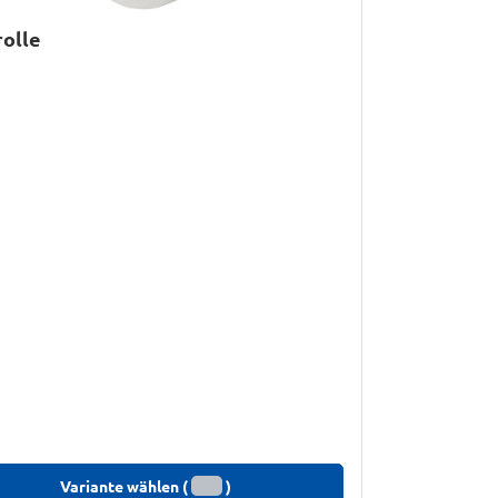
olle
Variante wählen (
)