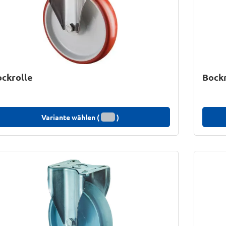
ckrolle
Bockr
Variante wählen (
)