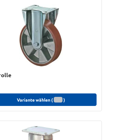
olle
Variante wählen (
)