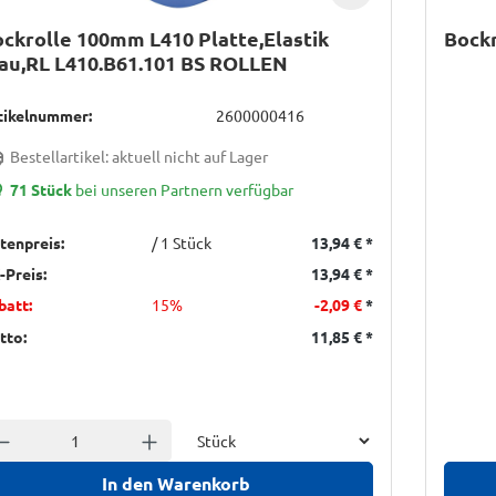
ckrolle 100mm L410 Platte,Elastik
Bockr
au,RL L410.B61.101 BS ROLLEN
tikelnummer:
2600000416
Bestellartikel: aktuell nicht auf Lager
71 Stück
bei unseren Partnern verfügbar
stenpreis:
/ 1 Stück
13,94 €
*
-Preis:
13,94 €
*
batt:
15%
-2,09 €
*
tto:
11,85 €
*
Einheit
nzahl verringern
Anzahl erhöhen
In den Warenkorb