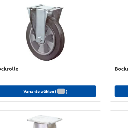
ckrolle
Bockr
Variante wählen (
)