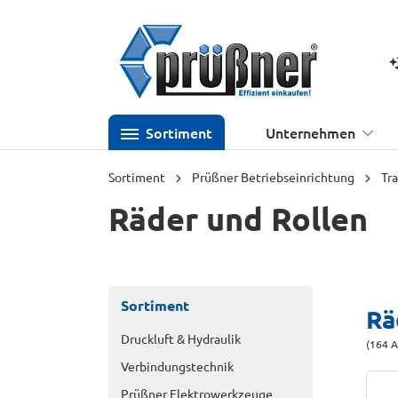
 Hauptinhalt springen
Zur Suche springen
Zur Hauptnavigation springen
K
Sortiment
Unternehmen
Sortiment
Prüßner Betriebseinrichtung
Tr
Räder und Rollen
Sortiment
Rä
Druckluft & Hydraulik
(164 A
Verbindungstechnik
Prüßner Elektrowerkzeuge