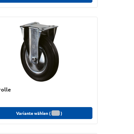
olle
Variante wählen (
)