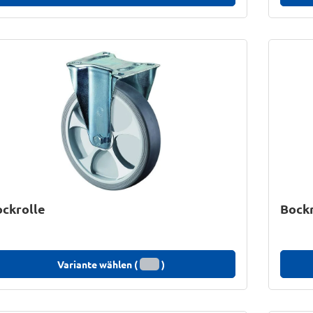
ckrolle
Bockr
Variante wählen (
)