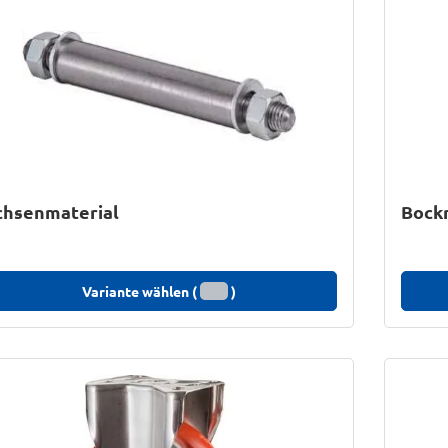
chsenmaterial
Bockr
Variante wählen (
)