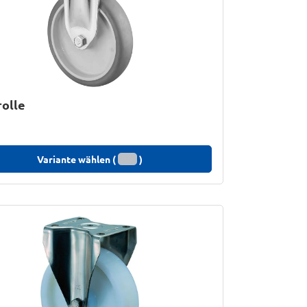
olle
Variante wählen (
)