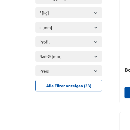
f [kg]
c [mm]
Profil
Rad-Ø [mm]
Bo
Preis
Alle Filter anzeigen (33)