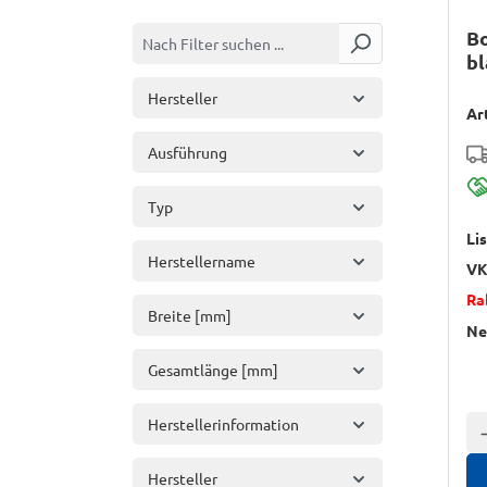
Bo
bl
Hersteller
Ar
Ausführung
Typ
Li
Herstellername
VK
Ra
Breite [mm]
Ne
Gesamtlänge [mm]
Herstellerinformation
A
Hersteller