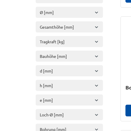
Ø [mm]
Gesamthöhe [mm]
Tragkraft [kg]
Bauhöhe [mm]
d [mm]
h [mm]
Bo
e [mm]
Loch-Ø [mm]
Bohrung [mm]