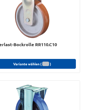
rlast-Bockrolle RR110.C10
Variante wählen (
)