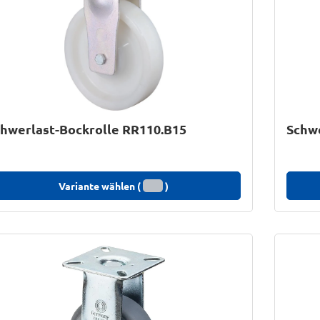
hwerlast-Bockrolle RR110.B15
Schwe
Variante wählen (
)