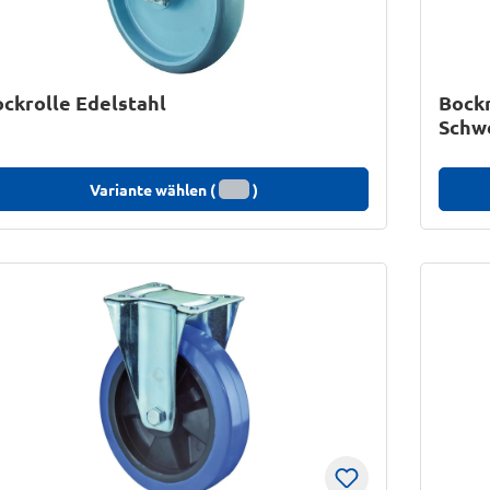
ckrolle Edelstahl
Bockr
Schw
Variante wählen (
)