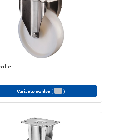
olle
Variante wählen (
)