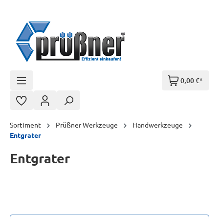
Zum Hauptinhalt springen
0,00 €*
Sortiment
Prüßner Werkzeuge
Handwerkzeuge
Entgrater
Entgrater