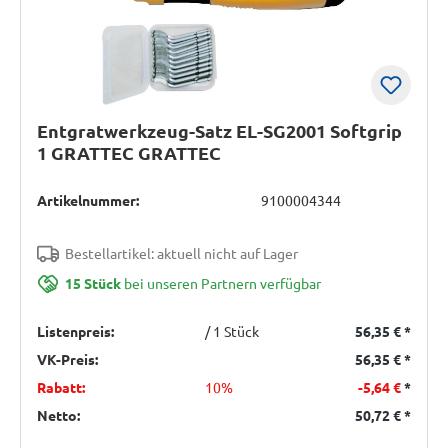
Entgratwerkzeug-Satz EL-SG2001 Softgrip
1 GRATTEC GRATTEC
Artikelnummer:
9100004344
Bestellartikel: aktuell nicht auf Lager
15 Stück
bei unseren Partnern verfügbar
Listenpreis:
/ 1 Stück
56,35 €
*
VK-Preis:
56,35 €
*
Rabatt:
10%
-5,64 €
*
Netto:
50,72 €
*