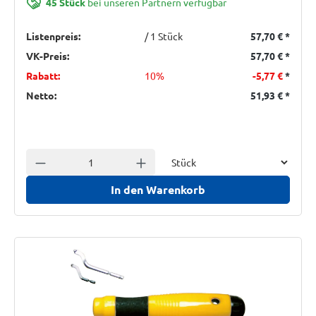
45 Stück
bei unseren Partnern verfügbar
Listenpreis:
/ 1 Stück
57,70 €
*
VK-Preis:
57,70 €
*
Rabatt:
10%
-5,77 €
*
Netto:
51,93 €
*
Einheit
Anzahl verringern
Anzahl erhöhen
In den Warenkorb