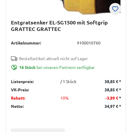
Entgratsenker EL-SG1500 mit Softgrip
GRATTEC GRATTEC
Artikelnummer:
9100010760
Bestellartikel: aktuell nicht auf Lager
16 Stück
bei unseren Partnern verfügbar
Listenpreis:
/ 1 Stück
38,85 €
*
VK-Preis:
38,85 €
*
Rabatt:
10%
-3,89 €
*
Netto:
34,97 €
*
Einheit