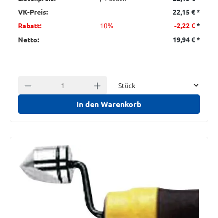
VK-Preis:
22,15 €
*
Rabatt:
10%
-2,22 €
*
Netto:
19,94 €
*
Einheit
Anzahl verringern
Anzahl erhöhen
In den Warenkorb