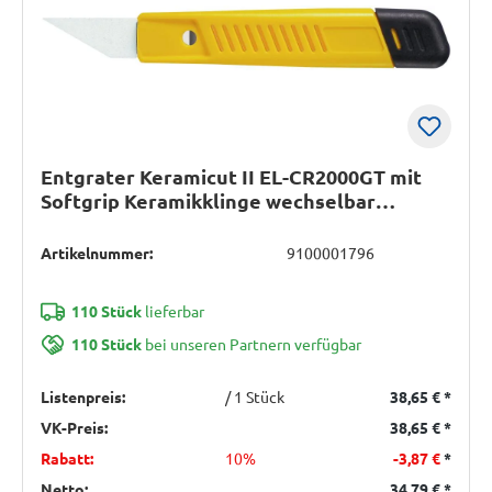
Entgrater Keramicut II EL-CR2000GT mit
Softgrip Keramikklinge wechselbar
GRATTEC
Artikelnummer:
9100001796
110 Stück
lieferbar
110 Stück
bei unseren Partnern verfügbar
Listenpreis:
/ 1 Stück
38,65 €
*
VK-Preis:
38,65 €
*
Rabatt:
10%
-3,87 €
*
Netto:
34,79 €
*