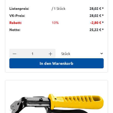
Listenpreis:
/ 1 Stück
28,02 €
*
VK-Preis:
28,02 €
*
Rabatt:
10%
-2,80 €
*
Netto:
25,22 €
*
Einheit
Anzahl verringern
Anzahl erhöhen
In den Warenkorb