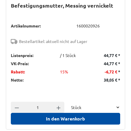
Befestigungsmutter, Messing vernickelt
Artikelnummer:
1600020926
Bestellartikel: aktuell nicht auf Lager
Listenpreis:
/ 1 Stück
44,77 €
*
VK-Preis:
44,77 €
*
Rabatt:
15%
-6,72 €
*
Netto:
38,05 €
*
Einheit
Anzahl verringern
Anzahl erhöhen
In den Warenkorb