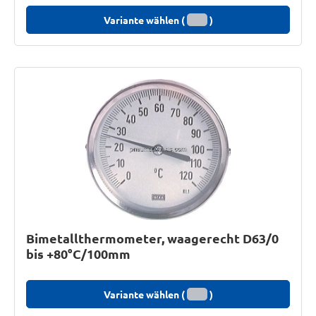
Variante wählen (
)
Bimetallthermometer, waagerecht D63/0
bis +80°C/100mm
Variante wählen (
)