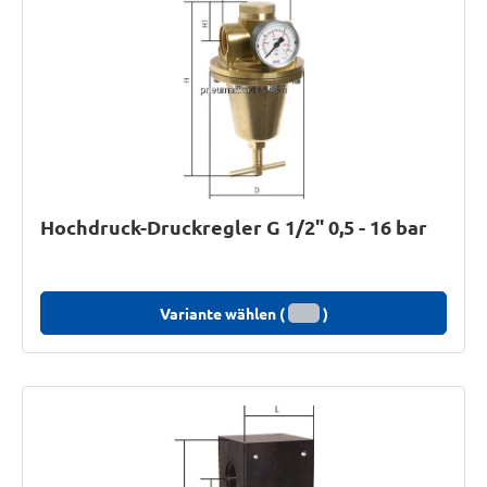
Hochdruck-Druckregler G 1/2" 0,5 - 16 bar
Variante wählen (
)