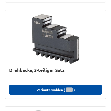
Drehbacke, 3-teiliger Satz
Variante wählen (
)