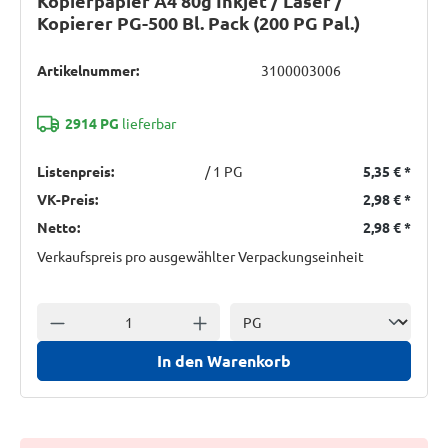
Kopierpapier A4 80g Inkjet / Laser /
Kopierer PG-500 Bl. Pack (200 PG Pal.)
Artikelnummer:
3100003006
2914 PG
lieferbar
Listenpreis:
/ 1 PG
5,35 €
*
VK-Preis:
2,98 €
*
Netto:
2,98 €
*
Verkaufspreis pro ausgewählter Verpackungseinheit
Einheit
Anzahl verringern
Anzahl erhöhen
In den Warenkorb