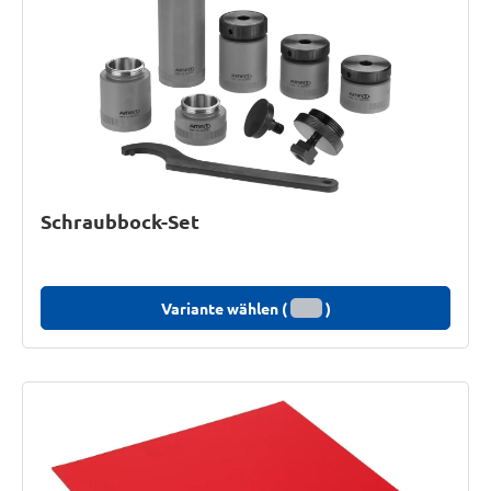
Schraubbock-Set
Variante wählen (
)