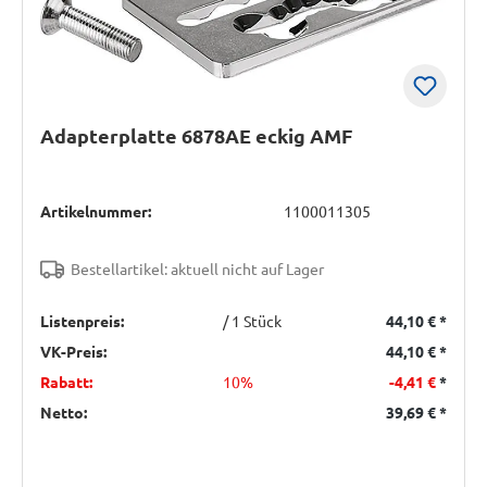
Adapterplatte 6878AE eckig AMF
Artikelnummer:
1100011305
Bestellartikel: aktuell nicht auf Lager
Listenpreis:
/ 1 Stück
44,10 €
*
VK-Preis:
44,10 €
*
Rabatt:
10%
-4,41 €
*
Netto:
39,69 €
*