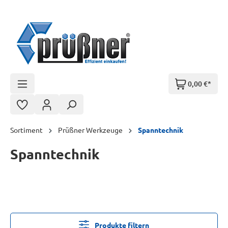
Zum Hauptinhalt springen
0,00 €*
Sortiment
Prüßner Werkzeuge
Spanntechnik
Spanntechnik
Produkte filtern