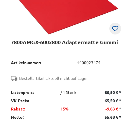
7800AMGX-600x800 Adaptermatte Gummi
Artikelnummer:
1400023474
Bestellartikel: aktuell nicht auf Lager
Listenpreis:
/ 1 Stück
65,50 €
*
VK-Preis:
65,50 €
*
Rabatt:
15%
-9,83 €
*
Netto:
55,68 €
*