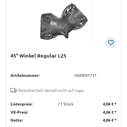
45° Winkel Regular L25
Artikelnummer:
1600041731
Bestellartikel: aktuell nicht auf Lager
Listenpreis:
/ 1 Stück
4,06 €
*
VK-Preis:
4,06 €
*
Netto:
4,06 €
*