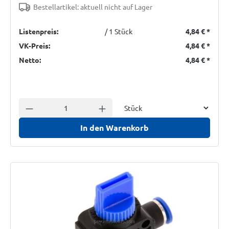
Bestellartikel: aktuell nicht auf Lager
Listenpreis:
/ 1 Stück
4,84 €
*
VK-Preis:
4,84 €
*
Netto:
4,84 €
*
Einheit
Anzahl verringern
Anzahl erhöhen
In den Warenkorb