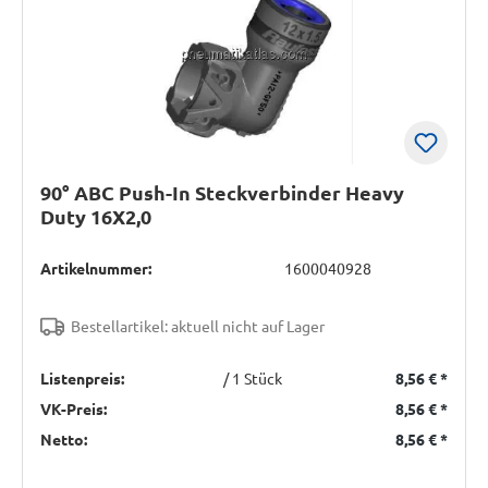
90° ABC Push-In Steckverbinder Heavy
Duty 16X2,0
Artikelnummer:
1600040928
Bestellartikel: aktuell nicht auf Lager
Listenpreis:
/ 1 Stück
8,56 €
*
VK-Preis:
8,56 €
*
Netto:
8,56 €
*