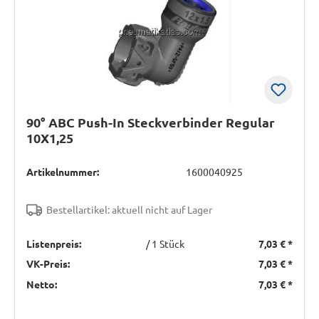
90° ABC Push-In Steckverbinder Regular
10X1,25
Artikelnummer:
1600040925
Bestellartikel: aktuell nicht auf Lager
Listenpreis:
/ 1 Stück
7,03 €
*
VK-Preis:
7,03 €
*
Netto:
7,03 €
*