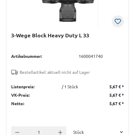
3-Wege Block Heavy Duty L 33
Artikelnummer:
1600041740
Bestellartikel: aktuell nicht auf Lager
Listenpreis:
/ 1 Stück
5,67 €
*
VK-Preis:
5,67 €
*
Netto:
5,67 €
*
Einheit
Anzahl verringern
Anzahl erhöhen