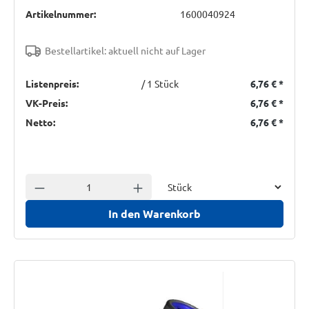
Artikelnummer:
1600040924
Bestellartikel: aktuell nicht auf Lager
Listenpreis:
/ 1 Stück
6,76 €
*
VK-Preis:
6,76 €
*
Netto:
6,76 €
*
Einheit
Anzahl verringern
Anzahl erhöhen
In den Warenkorb