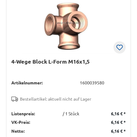
4-Wege Block L-Form M16x1,5
Artikelnummer:
1600039580
Bestellartikel: aktuell nicht auf Lager
Listenpreis:
/ 1 Stück
6,16 €
*
VK-Preis:
6,16 €
*
Netto:
6,16 €
*