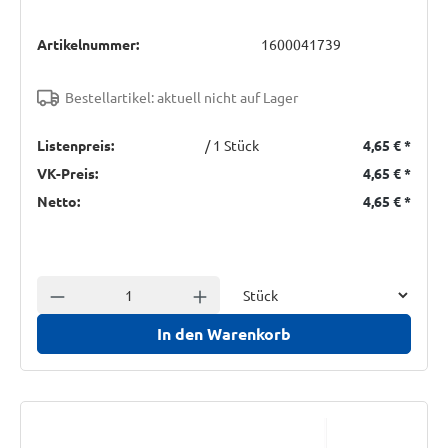
Artikelnummer:
1600041739
Bestellartikel: aktuell nicht auf Lager
Listenpreis:
/ 1 Stück
4,65 €
*
VK-Preis:
4,65 €
*
Netto:
4,65 €
*
Einheit
Anzahl verringern
Anzahl erhöhen
In den Warenkorb