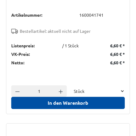
Artikelnummer:
1600041741
Bestellartikel: aktuell nicht auf Lager
Listenpreis:
/ 1 Stück
6,60 €
*
VK-Preis:
6,60 €
*
Netto:
6,60 €
*
Einheit
Anzahl verringern
Anzahl erhöhen
In den Warenkorb