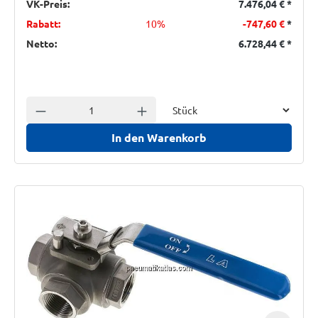
VK-Preis:
7.476,04 €
*
Rabatt:
10%
-747,60 €
*
Netto:
6.728,44 €
*
Einheit
Anzahl verringern
Anzahl erhöhen
In den Warenkorb