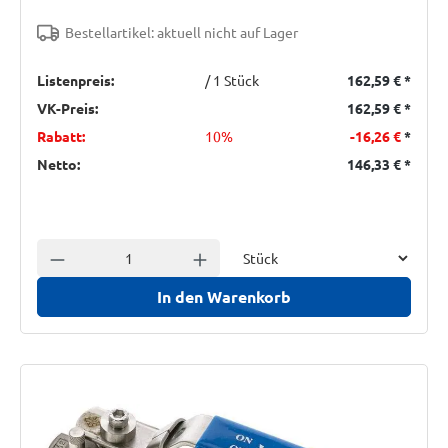
Bestellartikel: aktuell nicht auf Lager
Listenpreis:
/ 1 Stück
162,59 €
*
VK-Preis:
162,59 €
*
Rabatt:
10%
-16,26 €
*
Netto:
146,33 €
*
Einheit
Anzahl verringern
Anzahl erhöhen
In den Warenkorb