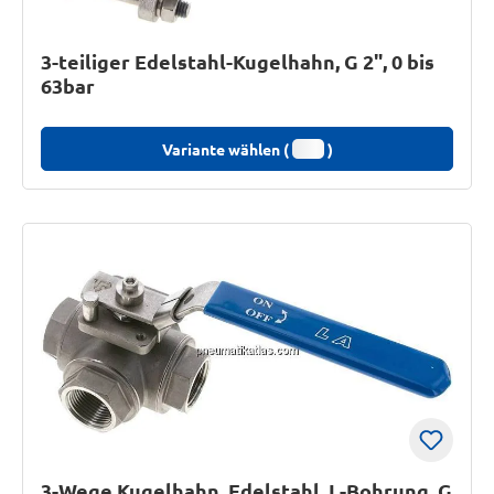
3-teiliger Edelstahl-Kugelhahn, G 2", 0 bis
63bar
Variante wählen (
)
3-Wege Kugelhahn, Edelstahl, L-Bohrung, G