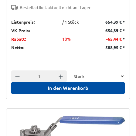
Bestellartikel: aktuell nicht auf Lager
Listenpreis:
/ 1 Stück
654,39 €
*
VK-Preis:
654,39 €
*
Rabatt:
10%
-65,44 €
*
Netto:
588,95 €
*
Einheit
Anzahl verringern
Anzahl erhöhen
In den Warenkorb