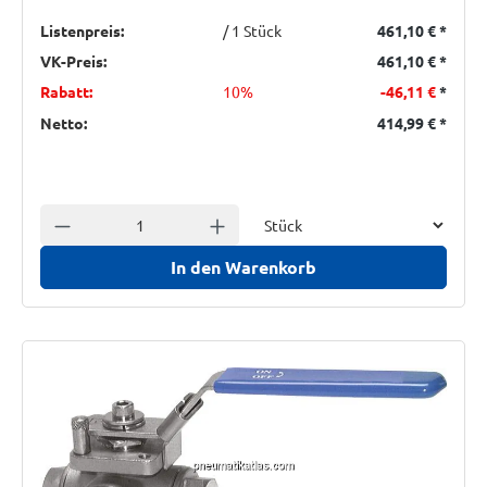
Listenpreis:
/ 1 Stück
461,10 €
*
VK-Preis:
461,10 €
*
Rabatt:
10%
-46,11 €
*
Netto:
414,99 €
*
Einheit
Anzahl verringern
Anzahl erhöhen
In den Warenkorb