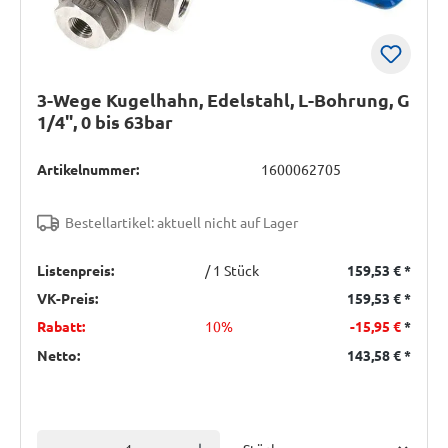
3-Wege Kugelhahn, Edelstahl, L-Bohrung, G
1/4", 0 bis 63bar
Artikelnummer:
1600062705
Bestellartikel: aktuell nicht auf Lager
Listenpreis:
/ 1 Stück
159,53 €
*
VK-Preis:
159,53 €
*
Rabatt:
10%
-15,95 €
*
Netto:
143,58 €
*
Einheit
Anzahl verringern
Anzahl erhöhen