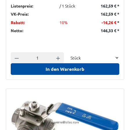
Listenpreis:
/ 1 Stück
162,59 €
*
VK-Preis:
162,59 €
*
Rabatt:
10%
-16,26 €
*
Netto:
146,33 €
*
Einheit
Anzahl verringern
Anzahl erhöhen
In den Warenkorb