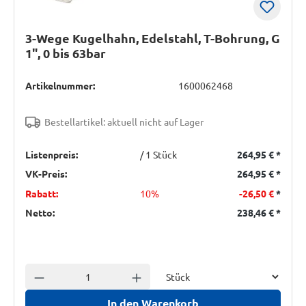
3-Wege Kugelhahn, Edelstahl, T-Bohrung, G
1", 0 bis 63bar
Artikelnummer:
1600062468
Bestellartikel: aktuell nicht auf Lager
Listenpreis:
/ 1 Stück
264,95 €
*
VK-Preis:
264,95 €
*
Rabatt:
10%
-26,50 €
*
Netto:
238,46 €
*
Einheit
Anzahl verringern
Anzahl erhöhen
In den Warenkorb