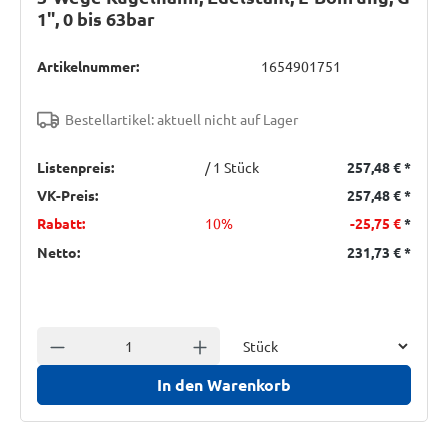
1", 0 bis 63bar
Artikelnummer:
1654901751
Bestellartikel: aktuell nicht auf Lager
Listenpreis:
/ 1 Stück
257,48 €
*
VK-Preis:
257,48 €
*
Rabatt:
10%
-25,75 €
*
Netto:
231,73 €
*
Einheit
Anzahl verringern
Anzahl erhöhen
In den Warenkorb