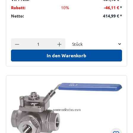
Rabatt:
10%
-46,11 €
*
Netto:
414,99 €
*
Einheit
Anzahl verringern
Anzahl erhöhen
In den Warenkorb