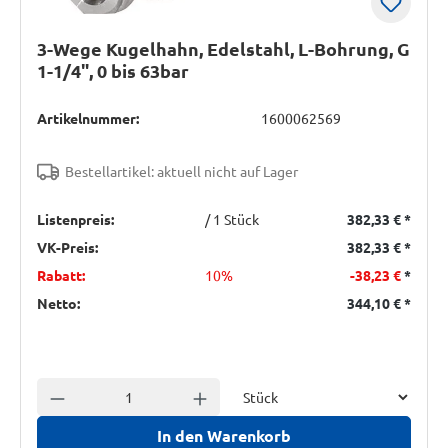
3-Wege Kugelhahn, Edelstahl, L-Bohrung, G
1-1/4", 0 bis 63bar
Artikelnummer:
1600062569
Bestellartikel: aktuell nicht auf Lager
Listenpreis:
/ 1 Stück
382,33 €
*
VK-Preis:
382,33 €
*
Rabatt:
10%
-38,23 €
*
Netto:
344,10 €
*
Einheit
Anzahl verringern
Anzahl erhöhen
In den Warenkorb