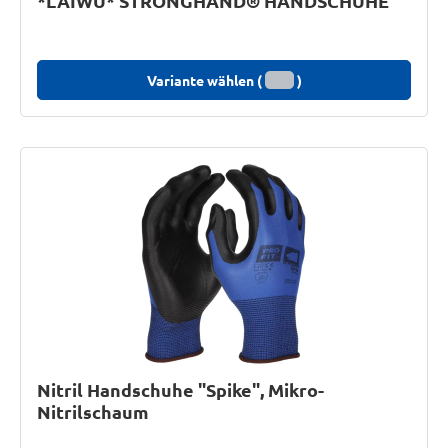
*LAIWU* STRONGHAND® HANDSCHUHE
Variante wählen (
)
Nitril Handschuhe "Spike", Mikro-
Nitrilschaum