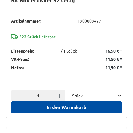
Bit Box Prüßner 32-teilig
Artikelnummer:
1900009477
223 Stück
lieferbar
Listenpreis:
/ 1 Stück
16,90 €
*
VK-Preis:
11,90 €
*
Netto:
11,90 €
*
Einheit
Anzahl verringern
Anzahl erhöhen
In den Warenkorb