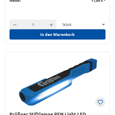
Netto:
11,00 €
*
Einheit
Anzahl verringern
Anzahl erhöhen
In den Warenkorb
Prüßner Stiftlampe PEN Light LED