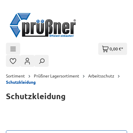
Zum Hauptinhalt springen
0,00 €*
Sortiment
Prüßner Lagersortiment
Arbeitsschutz
Schutzkleidung
Schutzkleidung