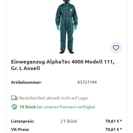
Einweganzug AlphaTec 4000 Modell 111,
Gr. L Ansell
Artikelnummer:
K5727194
Bestellartikel: aktuell nicht auf Lager
10 Stück
bei unseren Partnern verfügbar
Listenpreis:
/ 1 Stück
70,61 €
*
VK-Preis:
70,61 €
*