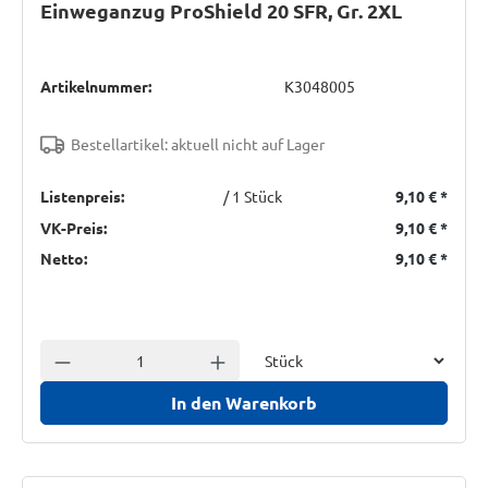
Einweganzug ProShield 20 SFR, Gr. 2XL
Artikelnummer:
K3048005
Bestellartikel: aktuell nicht auf Lager
Listenpreis:
/ 1 Stück
9,10 €
*
VK-Preis:
9,10 €
*
Netto:
9,10 €
*
Einheit
Anzahl verringern
Anzahl erhöhen
In den Warenkorb