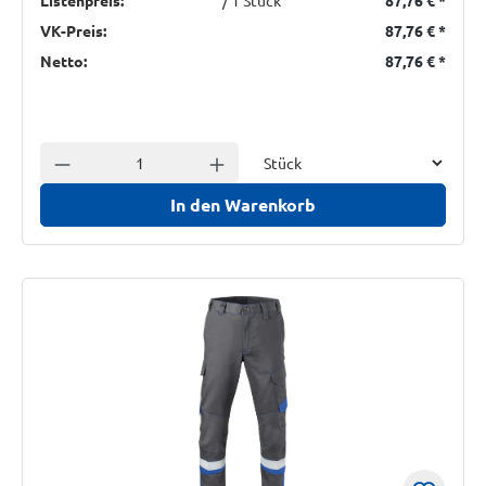
VK-Preis:
87,76 €
*
Netto:
87,76 €
*
Einheit
Anzahl verringern
Anzahl erhöhen
In den Warenkorb