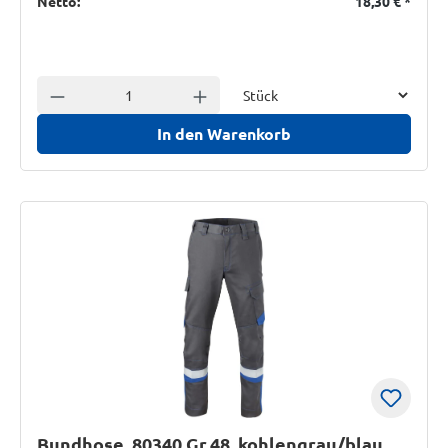
Netto:
18,30 €
*
Einheit
Anzahl verringern
Anzahl erhöhen
In den Warenkorb
Bundhose, 80340 Gr.48, kohlengrau/blau