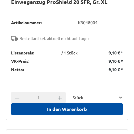
Einweganzug ProShield 20 SFR, Gr. XL
Artikelnummer:
K3048004
Bestellartikel: aktuell nicht auf Lager
Listenpreis:
/ 1 Stück
9,10 €
*
VK-Preis:
9,10 €
*
Netto:
9,10 €
*
Einheit
Anzahl verringern
Anzahl erhöhen
In den Warenkorb