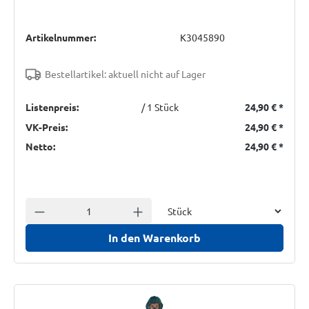
Artikelnummer:
K3045890
Bestellartikel: aktuell nicht auf Lager
Listenpreis:
/ 1 Stück
24,90 €
*
VK-Preis:
24,90 €
*
Netto:
24,90 €
*
Einheit
Anzahl verringern
Anzahl erhöhen
In den Warenkorb