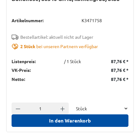
Artikelnummer:
K3471758
Bestellartikel: aktuell nicht auf Lager
2 Stück
bei unseren Partnern verfügbar
Listenpreis:
/ 1 Stück
87,76 €
*
VK-Preis:
87,76 €
*
Netto:
87,76 €
*
Einheit
Anzahl verringern
Anzahl erhöhen
In den Warenkorb