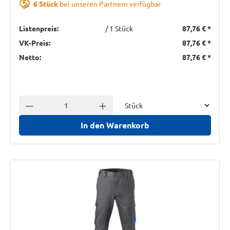
6 Stück
bei unseren Partnern verfügbar
Listenpreis:
/ 1 Stück
87,76 €
*
VK-Preis:
87,76 €
*
Netto:
87,76 €
*
Einheit
Anzahl verringern
Anzahl erhöhen
In den Warenkorb