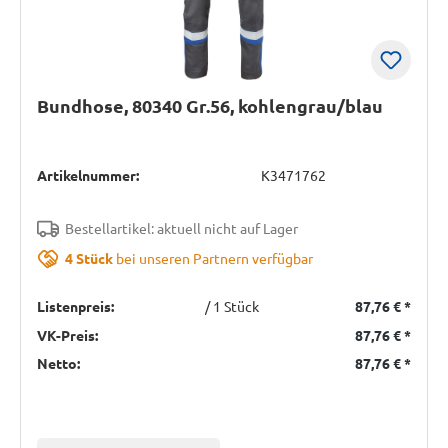
Bundhose, 80340 Gr.56, kohlengrau/blau
Artikelnummer:
K3471762
Bestellartikel: aktuell nicht auf Lager
4 Stück
bei unseren Partnern verfügbar
Listenpreis:
/ 1 Stück
87,76 €
*
VK-Preis:
87,76 €
*
Netto:
87,76 €
*
Einheit