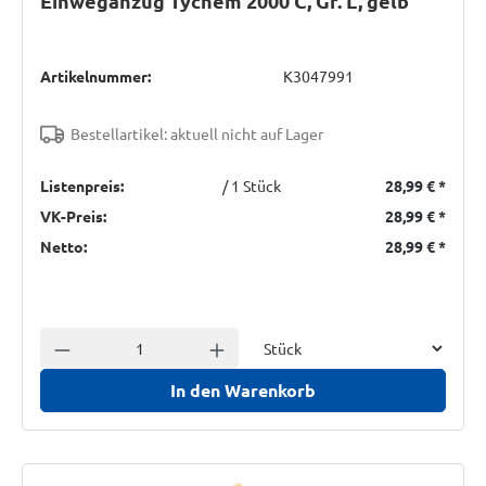
Einweganzug Tychem 2000 C, Gr. L, gelb
Artikelnummer:
K3047991
Bestellartikel: aktuell nicht auf Lager
Listenpreis:
/ 1 Stück
28,99 €
*
VK-Preis:
28,99 €
*
Netto:
28,99 €
*
Einheit
Anzahl verringern
Anzahl erhöhen
In den Warenkorb