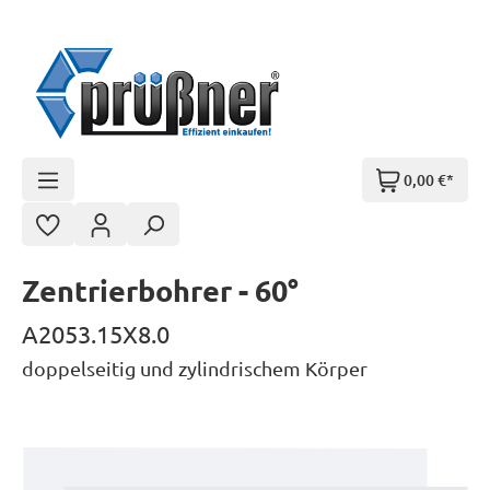
Zum Hauptinhalt springen
0,00 €*
Zentrierbohrer - 60°
A2053.15X8.0
doppelseitig und zylindrischem Körper
Bildergalerie überspringen