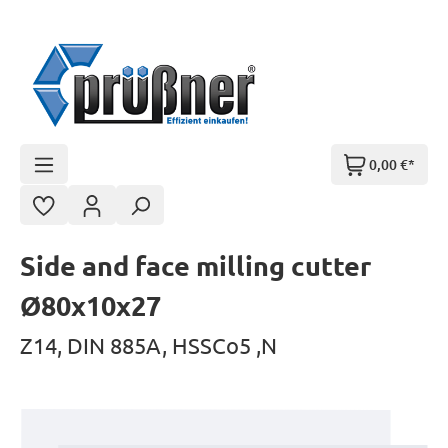
Zum Hauptinhalt springen
0,00 €*
Side and face milling cutter
Ø80x10x27
Z14, DIN 885A, HSSCo5 ,N
Bildergalerie überspringen