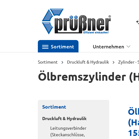
 Hauptinhalt springen
Zur Suche springen
Zur Hauptnavigation springen
K
Sortiment
Unternehmen
Sortiment
Druckluft & Hydraulik
Zylinder -
Ölbremszylinder (
Sortiment
Öl
Druckluft & Hydraulik
(H
Leitungsverbinder
15
(Steckanschlüsse,