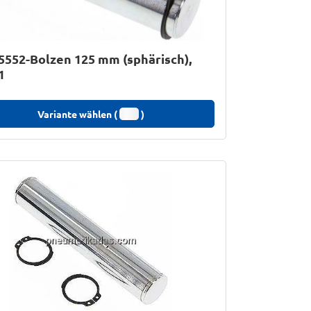
5552-Bolzen 125 mm (sphärisch),
1
Variante wählen (
)