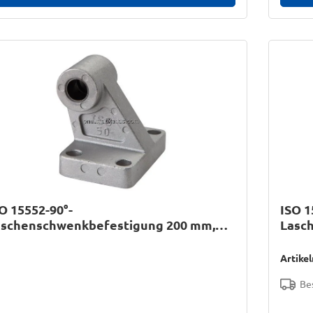
O 15552-90°-
ISO 1
aschenschwenkbefestigung 200 mm,
Lasc
luminium
Stahl
Artike
Bes