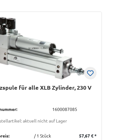
zspule für alle XLB Zylinder, 230 V
lnummer:
1600087085
tellartikel: aktuell nicht auf Lager
reis:
/ 1 Stück
57,67 €
*