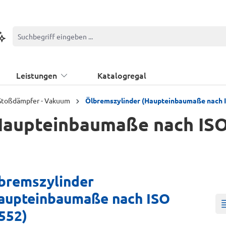
ontextbasierte Suche
Leistungen
Katalogregal
 Stoßdämpfer - Vakuum
Ölbremszylinder (Haupteinbaumaße nach 
Haupteinbaumaße nach ISO
bremszylinder
aupteinbaumaße nach ISO
552)