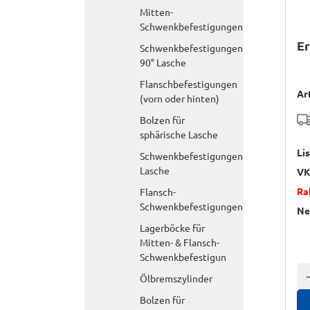
Mitten-
Schwenkbefestigungen
Er
Schwenkbefestigungen
90° Lasche
Flanschbefestigungen
Ar
(vorn oder hinten)
Bolzen für
sphärische Lasche
Li
Schwenkbefestigungen
Lasche
VK
Ra
Flansch-
Schwenkbefestigungen
Ne
Lagerböcke für
Mitten- & Flansch-
Schwenkbefestigun
A
Ölbremszylinder
Bolzen für