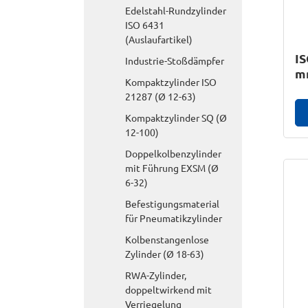
Edelstahl-Rundzylinder
ISO 6431
(Auslaufartikel)
IS
Industrie-Stoßdämpfer
m
Kompaktzylinder ISO
21287 (Ø 12-63)
Kompaktzylinder SQ (Ø
12-100)
Doppelkolbenzylinder
mit Führung EXSM (Ø
6-32)
Befestigungsmaterial
für Pneumatikzylinder
Kolbenstangenlose
Zylinder (Ø 18-63)
RWA-Zylinder,
doppeltwirkend mit
Verriegelung