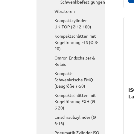
Schwenkbefestigungen
Vibratoren
Kompaktzylinder
UNITOP (Ø 12-100)
Kompaktschlitten mit
Kugelführung ELS (Ø 8-
20)
Omron-Endschalter &
Relais
Kompakt-
Schwenktische EMQ
(Baugröße 7-50)
IS
Kompaktschlitten mit
L
Kugelführung EXH (Ø
A
6-20)
Einschraubzylinder (Ø
6-16)
Pneumatik-Zylinder ISO