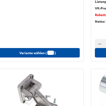
Listenp
VK-Pre
Rabatt
Netto:
Anzah
Variante wählen (
)