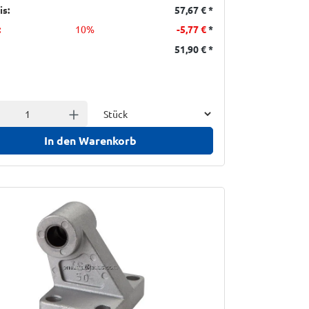
is:
57,67 €
*
:
10%
-5,77 €
*
51,90 €
*
Einheit
l verringern
Anzahl erhöhen
In den Warenkorb