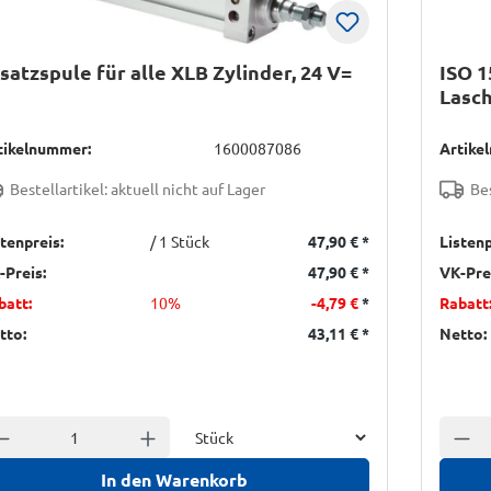
satzspule für alle XLB Zylinder, 24 V=
ISO 1
Lasc
1.440
tikelnummer:
1600087086
Artike
Bestellartikel: aktuell nicht auf Lager
Bes
stenpreis:
/ 1 Stück
47,90 €
*
Listenp
-Preis:
47,90 €
*
VK-Pre
batt:
10%
-4,79 €
*
Rabatt
tto:
43,11 €
*
Netto:
Einheit
nzahl verringern
Anzahl erhöhen
Anzah
In den Warenkorb