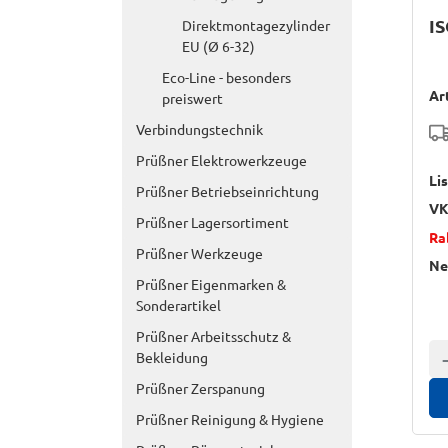
IS
Direktmontagezylinder
EU (Ø 6-32)
Eco-Line - besonders
Ar
preiswert
Verbindungstechnik
Prüßner Elektrowerkzeuge
Li
Prüßner Betriebseinrichtung
VK
Prüßner Lagersortiment
Ra
Prüßner Werkzeuge
Ne
Prüßner Eigenmarken &
Sonderartikel
Prüßner Arbeitsschutz &
Bekleidung
A
Prüßner Zerspanung
Prüßner Reinigung & Hygiene