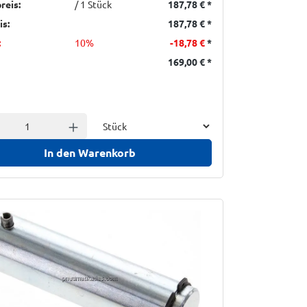
reis:
/ 1 Stück
187,78 €
*
is:
187,78 €
*
:
10%
-18,78 €
*
169,00 €
*
Einheit
l verringern
Anzahl erhöhen
In den Warenkorb