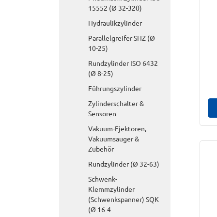
15552 (Ø 32-320)
Hydraulikzylinder
Parallelgreifer SHZ (Ø
10-25)
Rundzylinder ISO 6432
(Ø 8-25)
Führungszylinder
Zylinderschalter &
Sensoren
Vakuum-Ejektoren,
Vakuumsauger &
Zubehör
Rundzylinder (Ø 32-63)
Schwenk-
Klemmzylinder
(Schwenkspanner) SQK
(Ø 16-4