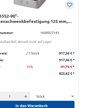
5552-90°-
henschwenkbefestigung 125 mm,
1
lnummer:
1600027141
tellartikel: aktuell nicht auf Lager
reis:
/ 1 Stück
917,36 €
*
is:
917,36 €
*
:
10%
-91,74 €
*
825,62 €
*
Einheit
l verringern
Anzahl erhöhen
In den Warenkorb