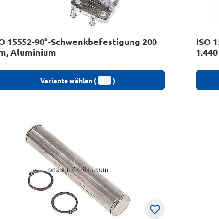
O 15552-90°-Schwenkbefestigung 200
ISO 1
m, Aluminium
1.440
Variante wählen (
)