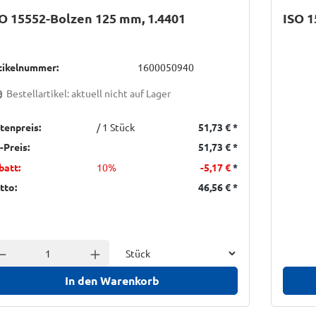
O 15552-Bolzen 125 mm, 1.4401
ISO 1
tikelnummer:
1600050940
Bestellartikel: aktuell nicht auf Lager
stenpreis:
/ 1 Stück
51,73 €
*
-Preis:
51,73 €
*
batt:
10%
-5,17 €
*
tto:
46,56 €
*
Einheit
nzahl verringern
Anzahl erhöhen
In den Warenkorb