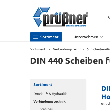
 Hauptinhalt springen
Zur Suche springen
Zur Hauptnavigation springen
K
Sortiment
Unternehmen
Sortiment
Verbindungstechnik
Scheiben/R
DIN 440 Scheiben 
Sortiment
DI
Druckluft & Hydraulik
Ho
Verbindungstechnik
(5 Art
Stahlbau-