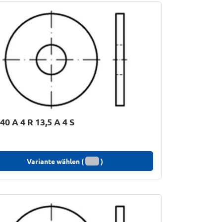
40 A 4 R 13,5 A 4 S
Variante wählen (
)