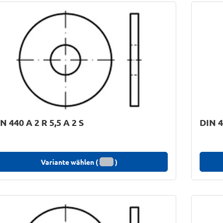
N 440 A 2 R 5,5 A 2 S
DIN 4
Variante wählen (
)