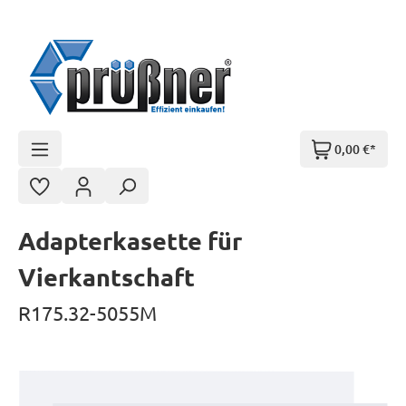
Zum Hauptinhalt springen
0,00 €*
Adapterkasette für
Vierkantschaft
R175.32-5055M
Bildergalerie überspringen