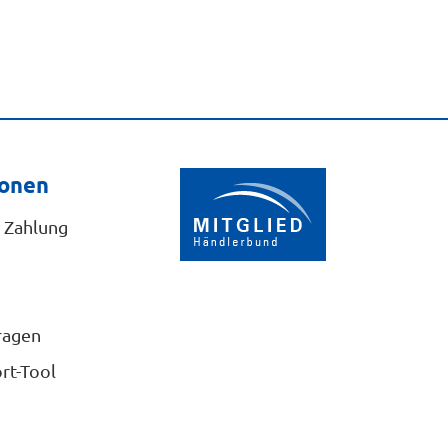
ionen
 Zahlung
ragen
rt-Tool