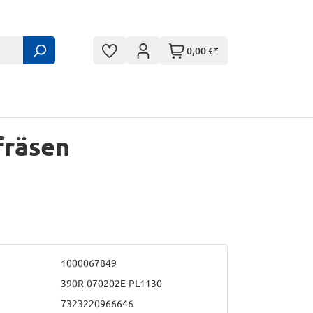
0,00 €*
fräsen
1000067849
390R-070202E-PL1130
7323220966646