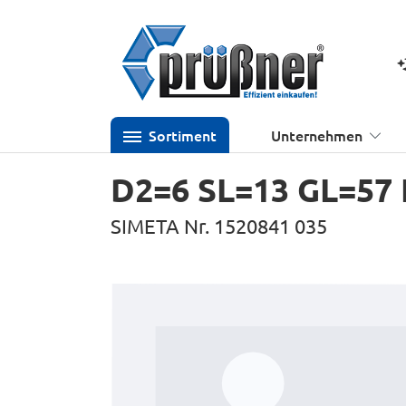
 Hauptinhalt springen
Zur Suche springen
Zur Hauptnavigation springen
K
Sortiment
Unternehmen
D2=6 SL=13 GL=57 H
SIMETA Nr. 1520841 035
Bildergalerie überspringen