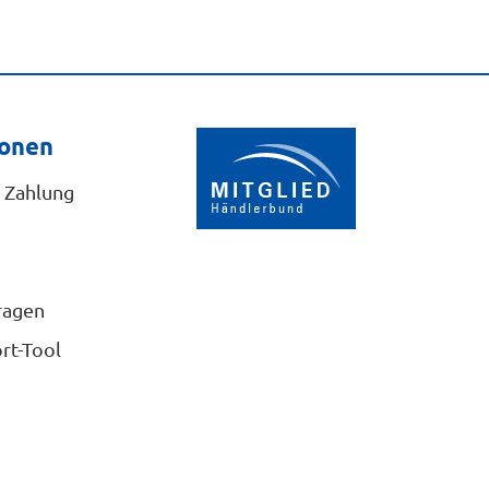
ionen
 Zahlung
ragen
rt-Tool