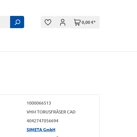
0,00 €*
1000066513
VHM TORUSFRÄSER CAD
4042747056694
SIMETA GmbH