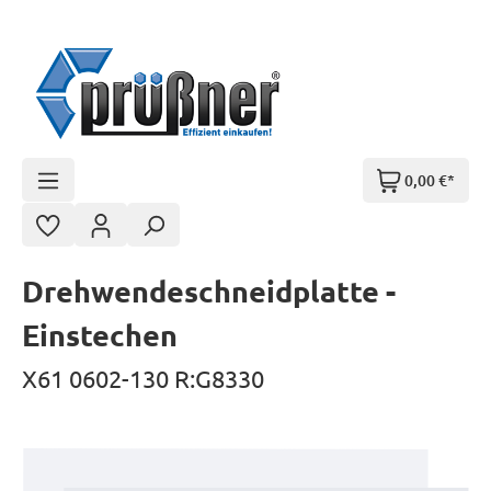
Zum Hauptinhalt springen
0,00 €*
Drehwendeschneidplatte -
Einstechen
X61 0602-130 R:G8330
Bildergalerie überspringen