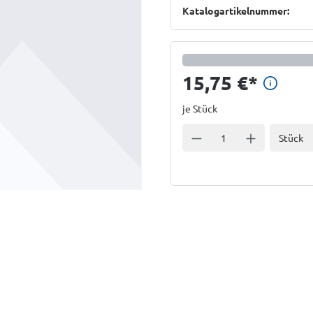
Katalogartikelnummer:
Preis
15,75 €
*
je Stück
Einheit
Anzahl verringern
Anzahl erhöhe