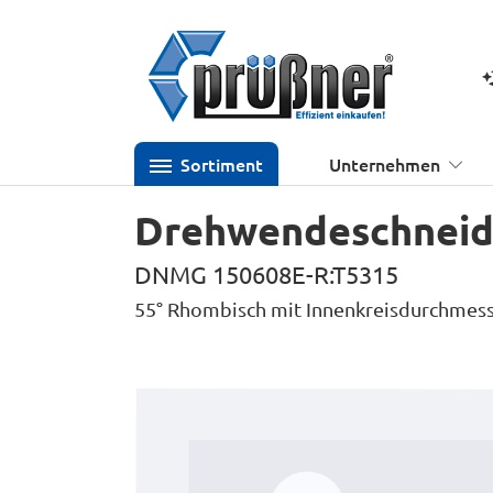
 Hauptinhalt springen
Zur Suche springen
Zur Hauptnavigation springen
K
Sortiment
Unternehmen
Drehwendeschneidp
DNMG 150608E-R:T5315
55° Rhombisch mit Innenkreisdurchmes
Bildergalerie überspringen