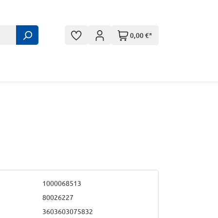
0,00 €*
1000068513
80026227
3603603075832