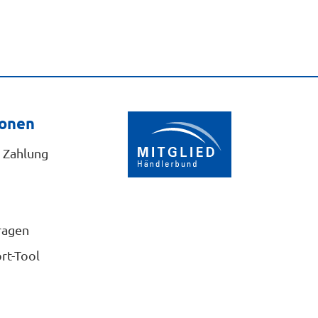
ionen
 Zahlung
ragen
rt-Tool