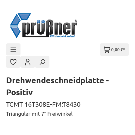
Zum Hauptinhalt springen
0,00 €*
Drehwendeschneidplatte -
Positiv
TCMT 16T308E-FM:T8430
Triangular mit 7° Freiwinkel
Bildergalerie überspringen