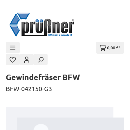
Zum Hauptinhalt springen
0,00 €*
Gewindefräser BFW
BFW-042150-G3
Bildergalerie überspringen