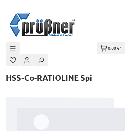
Zum Hauptinhalt springen
0,00 €*
HSS-Co-RATIOLINE Spi
Bildergalerie überspringen