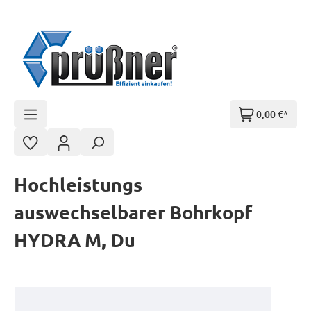
Zum Hauptinhalt springen
0,00 €*
Hochleistungs
auswechselbarer Bohrkopf
HYDRA M, Du
Bildergalerie überspringen