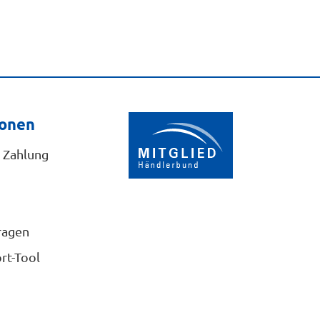
ionen
 Zahlung
ragen
rt-Tool