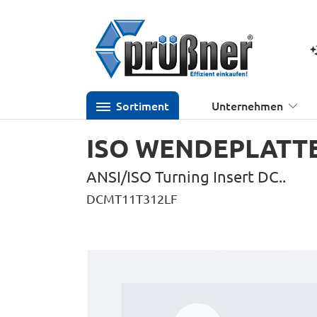
 Hauptinhalt springen
Zur Suche springen
Zur Hauptnavigation springen
K
Sortiment
Unternehmen
ISO WENDEPLATTE
ANSI/ISO Turning Insert DC..
DCMT11T312LF
Bildergalerie überspringen