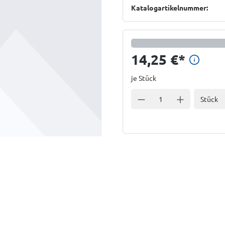
Katalogartikelnummer:
Preis
14,25 €
*
je Stück
Einheit
Anzahl verringern
Anzahl erhöhe