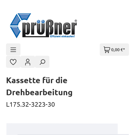
Zum Hauptinhalt springen
0,00 €*
Kassette für die
Drehbearbeitung
L175.32-3223-30
Bildergalerie überspringen