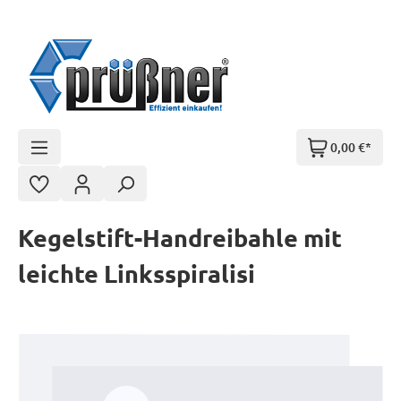
Zum Hauptinhalt springen
0,00 €*
Kegelstift-Handreibahle mit
leichte Linksspiralisi
Bildergalerie überspringen