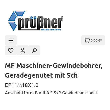
Zum Hauptinhalt springen
0,00 €*
MF Maschinen-Gewindebohrer,
Geradegenutet mit Sch
EP11M18X1.0
Anschnittform B mit 3.5-5xP Gewindeanschnitt
Bildergalerie überspringen