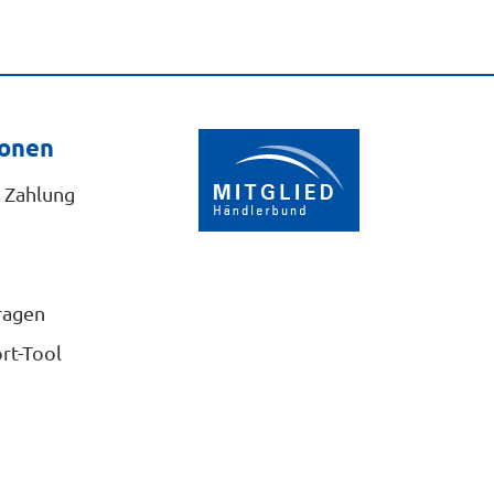
ionen
 Zahlung
ragen
rt-Tool