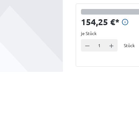
Prei
154,25 €
*
je Stück
Einheit
Anzahl verringern
Anzahl erhöhe