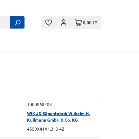
0,00 €*
1000068208
WIKUS-Sägenfabrik Wilhelm H.
Kullmann GmbH & Co. KG
4550X41X1,3| 3-4Z