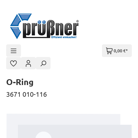
Zum Hauptinhalt springen
0,00 €*
O-Ring
3671 010-116
Bildergalerie überspringen