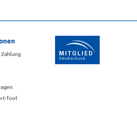
ionen
 Zahlung
ragen
rt-Tool