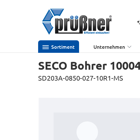
 Hauptinhalt springen
Zur Suche springen
Zur Hauptnavigation springen
K
Sortiment
Unternehmen
SECO Bohrer 1000
SD203A-0850-027-10R1-MS
Bildergalerie überspringen