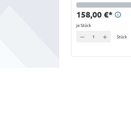
Prei
158,00 €
*
je Stück
Einheit
Anzahl verringern
Anzahl erhöhe