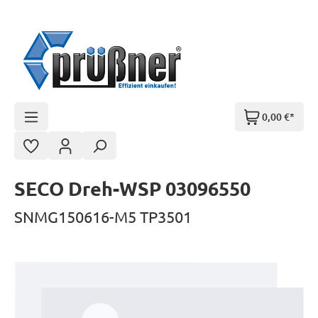
Zum Hauptinhalt springen
0,00 €*
SECO Dreh-WSP 03096550
SNMG150616-M5 TP3501
Bildergalerie überspringen