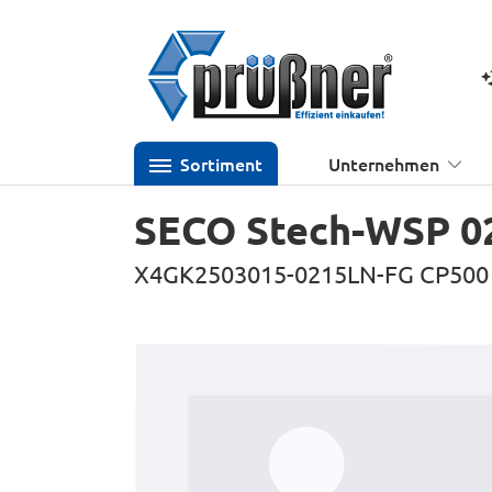
 Hauptinhalt springen
Zur Suche springen
Zur Hauptnavigation springen
K
Sortiment
Unternehmen
SECO Stech-WSP 0
X4GK2503015-0215LN-FG CP500
Bildergalerie überspringen