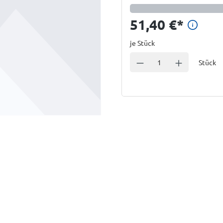
Preis
51,40 €
*
je Stück
Einheit
Anzahl verringern
Anzahl erhöhe