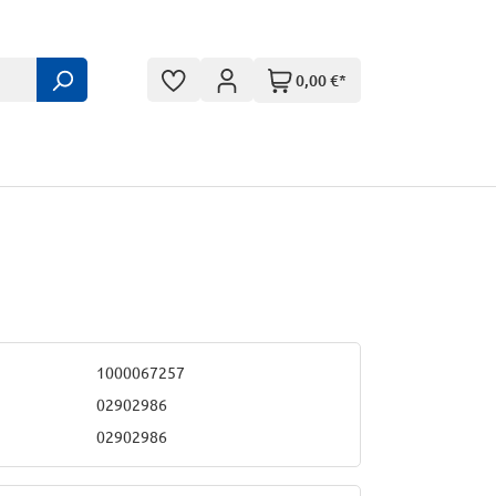
0,00 €*
1000067257
02902986
02902986