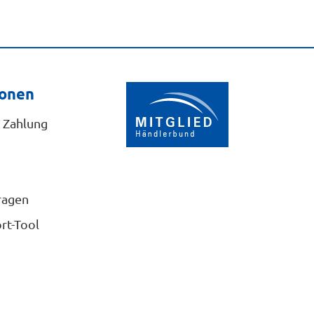
ionen
 Zahlung
ragen
rt-Tool