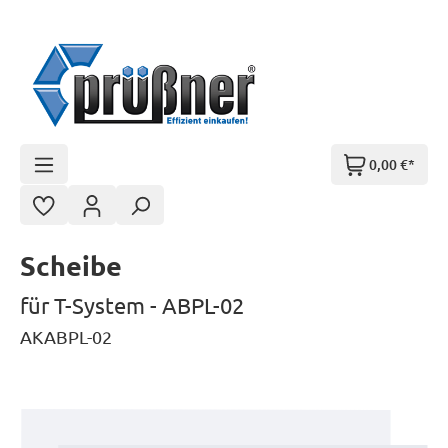
Zum Hauptinhalt springen
0,00 €*
Scheibe
für T-System - ABPL-02
AKABPL-02
Bildergalerie überspringen