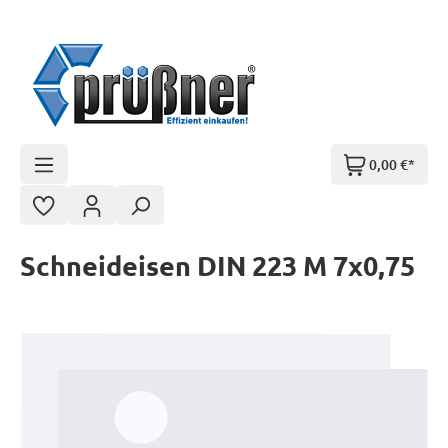
Zum Hauptinhalt springen
0,00 €*
Schneideisen DIN 223 M 7x0,75
Bildergalerie überspringen