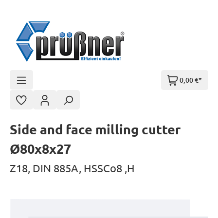
Zum Hauptinhalt springen
0,00 €*
Side and face milling cutter
Ø80x8x27
Z18, DIN 885A, HSSCo8 ,H
Bildergalerie überspringen