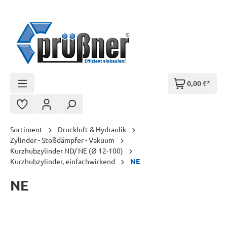
Zum Hauptinhalt springen
0,00 €*
Sortiment
Druckluft & Hydraulik
Zylinder - Stoßdämpfer - Vakuum
Kurzhubzylinder ND/ NE (Ø 12-100)
Kurzhubzylinder, einfachwirkend
NE
NE