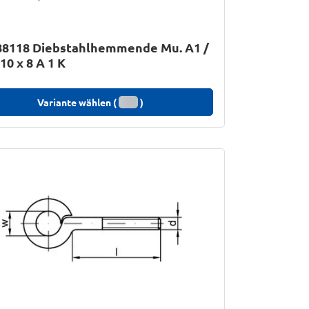
88118 Diebstahlhemmende Mu. A1 /
10 x 8 A 1 K
Variante wählen (
)