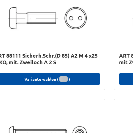
T 88111 Sicherh.Schr.(D 85) A2 M 4 x25
ART 8
KO, mit. Zweiloch A 2 S
mit Z
Variante wählen (
)