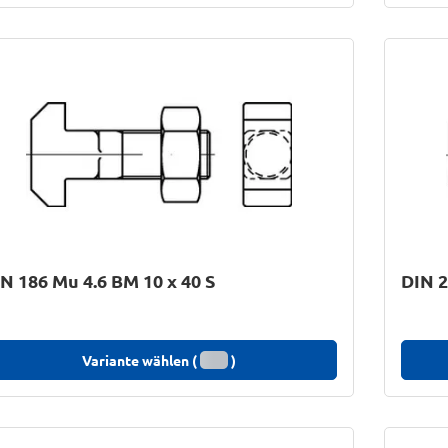
N 186 Mu 4.6 BM 10 x 40 S
DIN 2
Variante wählen (
)