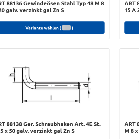
T 88136 Gewindeösen Stahl Typ 48 M 8
ART 8
20 galv. verzinkt gal Zn S
15 A 
Variante wählen (
)
T 88138 Ger. Schraubhaken Art. 4E St.
ART 8
5 x 50 galv. verzinkt gal Zn S
M 8 x