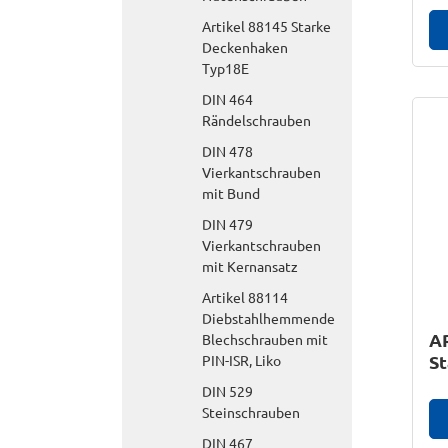
Artikel 88145 Starke
Deckenhaken
Typ18E
DIN 464
Rändelschrauben
DIN 478
Vierkantschrauben
mit Bund
DIN 479
Vierkantschrauben
mit Kernansatz
Artikel 88114
Diebstahlhemmende
AR
Blechschrauben mit
St
PIN-ISR, Liko
DIN 529
Steinschrauben
DIN 467