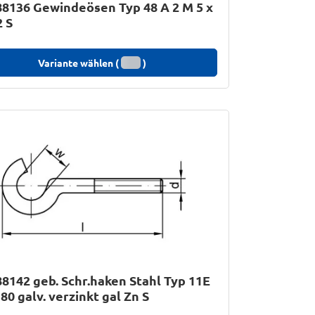
8136 Gewindeösen Typ 48 A 2 M 5 x
2 S
Variante wählen (
)
8142 geb. Schr.haken Stahl Typ 11E
 80 galv. verzinkt gal Zn S