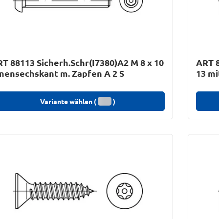
T 88113 Sicherh.Schr(I7380)A2 M 8 x 10
ART 8
nensechskant m. Zapfen A 2 S
13 mi
Variante wählen (
)