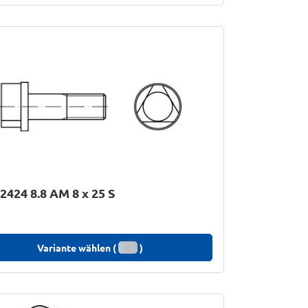
2424 8.8 AM 8 x 25 S
Variante wählen (
)