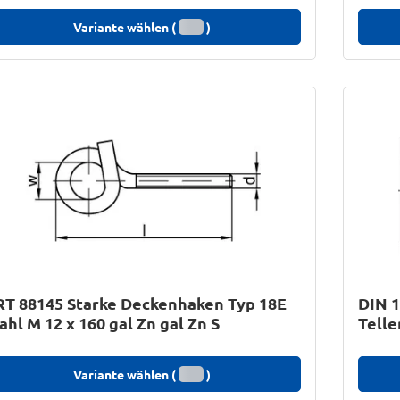
Variante wählen (
)
T 88145 Starke Deckenhaken Typ 18E
DIN 1
ahl M 12 x 160 gal Zn gal Zn S
Telle
Variante wählen (
)