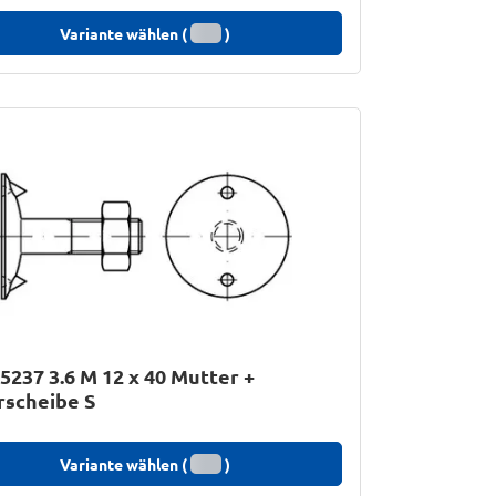
Variante wählen (
)
5237 3.6 M 12 x 40 Mutter +
rscheibe S
Variante wählen (
)