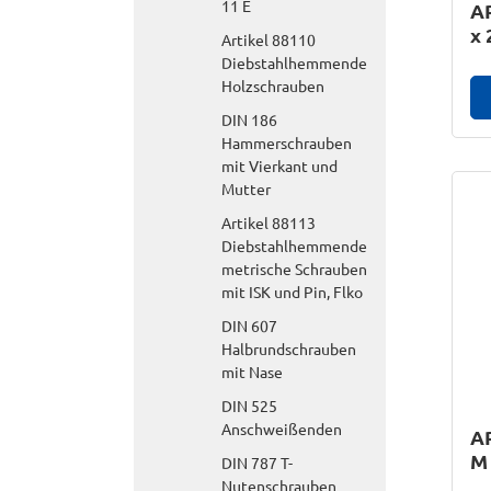
11 E
AR
x 
Artikel 88110
Diebstahlhemmende
Holzschrauben
DIN 186
Hammerschrauben
mit Vierkant und
Mutter
Artikel 88113
Diebstahlhemmende
metrische Schrauben
mit ISK und Pin, Flko
DIN 607
Halbrundschrauben
mit Nase
DIN 525
Anschweißenden
AR
M 
DIN 787 T-
Nutenschrauben