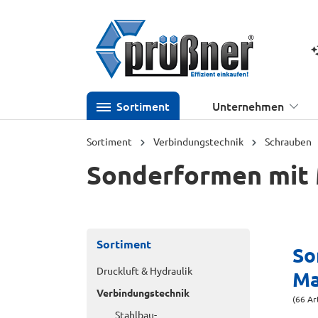
 Hauptinhalt springen
Zur Suche springen
Zur Hauptnavigation springen
K
Sortiment
Unternehmen
Sortiment
Verbindungstechnik
Schrauben
Sonderformen mit
Sortiment
So
Druckluft & Hydraulik
Ma
Verbindungstechnik
(66 Ar
Stahlbau-