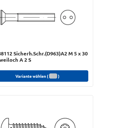
8112 Sicherh.Schr.(D963)A2 M 5 x 30
weiloch A 2 S
Variante wählen (
)