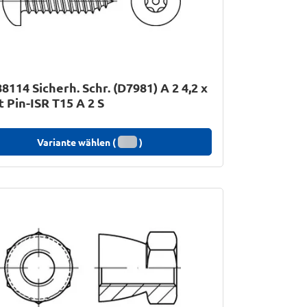
8114 Sicherh. Schr. (D7981) A 2 4,2 x
t Pin-ISR T15 A 2 S
Variante wählen (
)