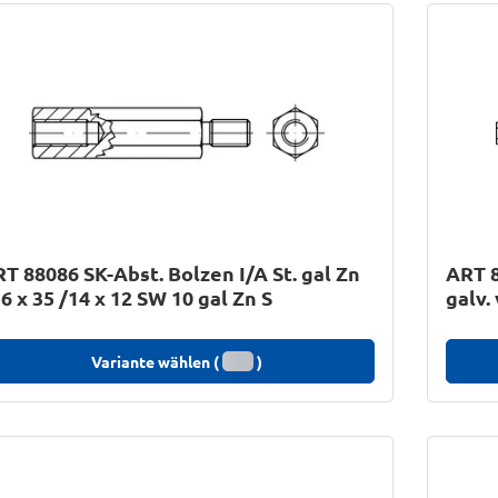
T 88086 SK-Abst. Bolzen I/A St. gal Zn
ART 8
6 x 35 /14 x 12 SW 10 gal Zn S
galv.
Variante wählen (
)