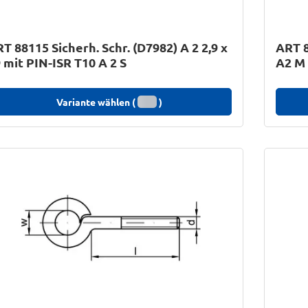
T 88115 Sicherh. Schr. (D7982) A 2 2,9 x
ART 
 mit PIN-ISR T10 A 2 S
A2 M 
Variante wählen (
)