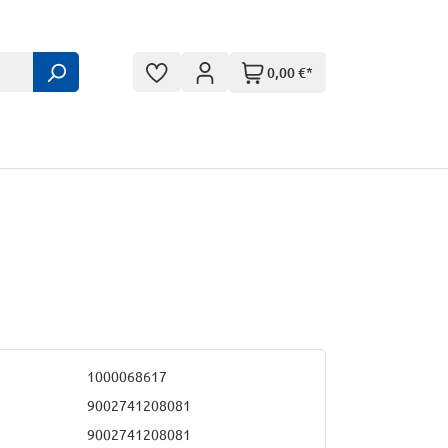
0,00 €*
1000068617
9002741208081
9002741208081