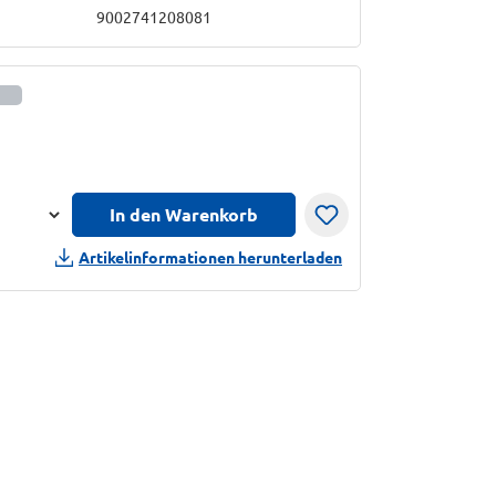
9002741208081
nformationen anzeigen
In den Warenkorb
n
Artikelinformationen herunterladen