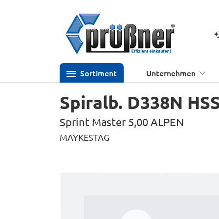
 Hauptinhalt springen
Zur Suche springen
Zur Hauptnavigation springen
K
Sortiment
Unternehmen
Spiralb. D338N HS
Sprint Master 5,00 ALPEN
MAYKESTAG
Bildergalerie überspringen