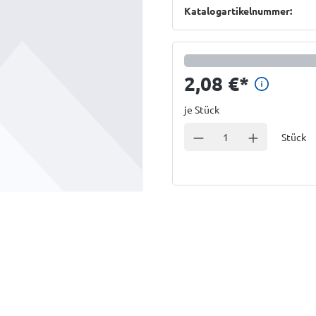
Katalogartikelnummer:
Preisi
2,08 €
*
je Stück
Einheit
Anzahl verringern
Anzahl erhöhe