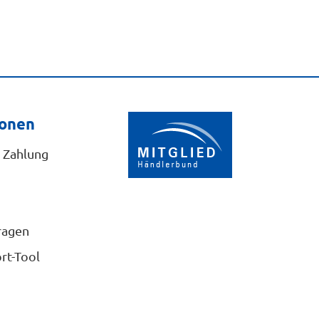
ionen
 Zahlung
ragen
rt-Tool