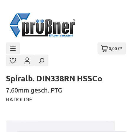
Zum Hauptinhalt springen
0,00 €*
Spiralb. DIN338RN HSSCo
7,60mm gesch. PTG
RATIOLINE
Bildergalerie überspringen