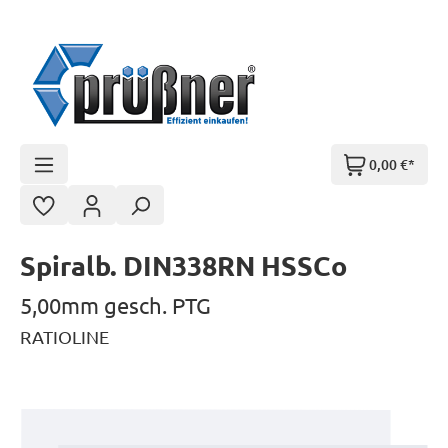
Zum Hauptinhalt springen
0,00 €*
Spiralb. DIN338RN HSSCo
5,00mm gesch. PTG
RATIOLINE
Bildergalerie überspringen