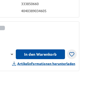
333850660
4040389034605
nformationen anzeigen
In den Warenkorb
n
Artikelinformationen herunterladen