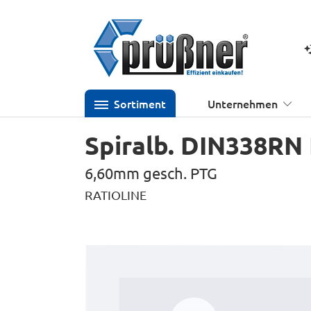
 Hauptinhalt springen
Zur Suche springen
Zur Hauptnavigation springen
K
Sortiment
Unternehmen
Spiralb. DIN338RN
6,60mm gesch. PTG
RATIOLINE
Bildergalerie überspringen