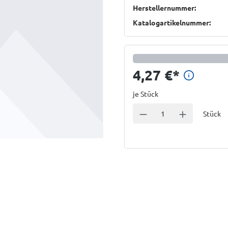
Herstellernummer:
Katalogartikelnummer:
Preisi
4,27 €
*
je Stück
Einheit
Anzahl verringern
Anzahl erhöhe