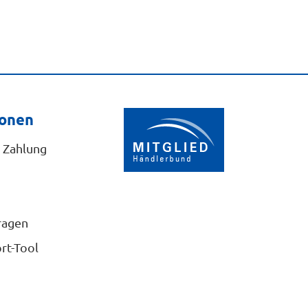
ionen
 Zahlung
ragen
rt-Tool