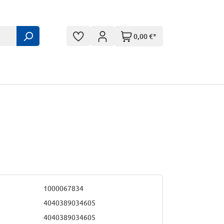
0,00 €*
1000067834
4040389034605
4040389034605