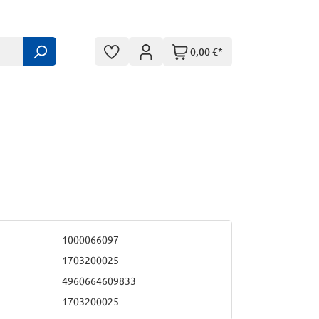
0,00 €*
1000066097
1703200025
4960664609833
1703200025