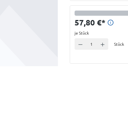
Preis
57,80 €
*
je Stück
Einheit
Anzahl verringern
Anzahl erhöhe