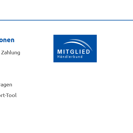
ionen
 Zahlung
ragen
rt-Tool