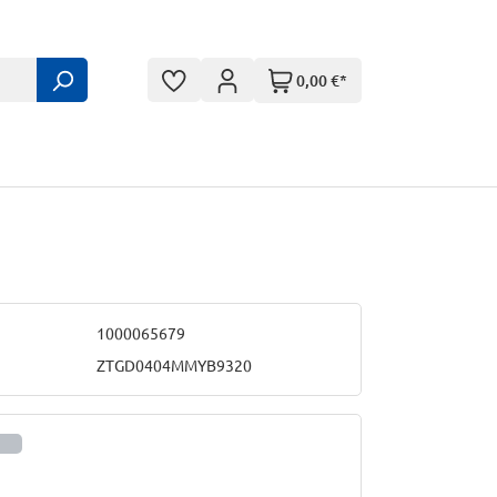
0,00 €*
1000065679
ZTGD0404MMYB9320
informationen anzeigen