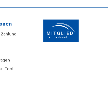
ionen
 Zahlung
ragen
rt-Tool