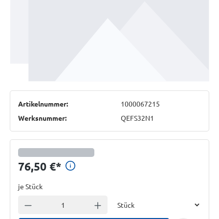
Artikelnummer:
1000067215
Werksnummer:
QEFS32N1
Preisinformationen anzeigen
76,50 €
*
je Stück
Einheit
Anzahl verringern
Anzahl erhöhen