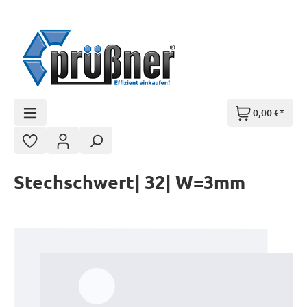
Zum Hauptinhalt springen
0,00 €*
Stechschwert| 32| W=3mm
Bildergalerie überspringen